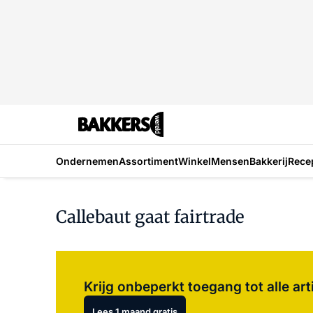
Ondernemen
Assortiment
Winkel
Mensen
Bakkerij
Rece
Callebaut gaat fairtrade
Krijg onbeperkt toegang tot alle art
Lees 1 maand gratis