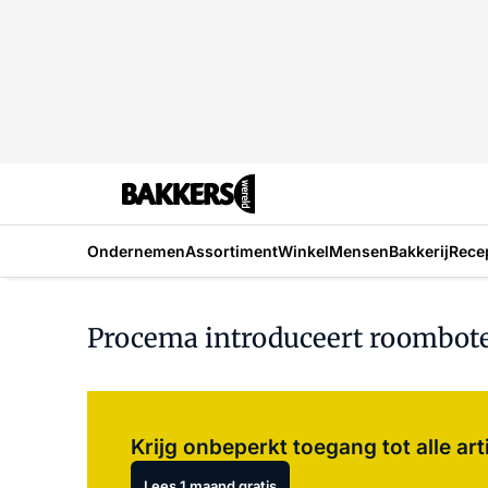
Ondernemen
Assortiment
Winkel
Mensen
Bakkerij
Rece
Procema introduceert roombote
Krijg onbeperkt toegang tot alle art
Lees 1 maand gratis