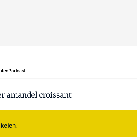
pten
Podcast
r amandel croissant
Log in
om dit artikel te lezen.
ikelen.