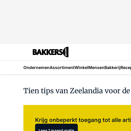
Ondernemen
Assortiment
Winkel
Mensen
Bakkerij
Rece
Tien tips van Zeelandia voor de
Krijg onbeperkt toegang tot alle art
Lees 1 maand gratis