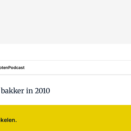
pten
Podcast
 bakker in 2010
Log in
om dit artikel te lezen.
ikelen.