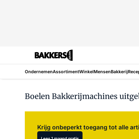
Ondernemen
Assortiment
Winkel
Mensen
Bakkerij
Rece
Boelen Bakkerijmachines uitge
Krijg onbeperkt toegang tot alle art
Lees 1 maand gratis