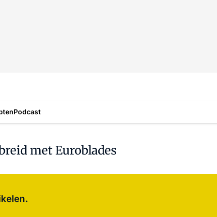
pten
Podcast
breid met Euroblades
Log in
om dit artikel te lezen.
ikelen.