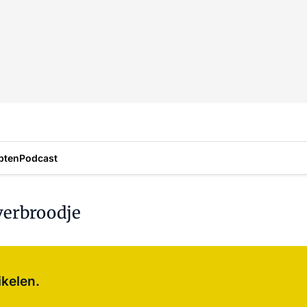
pten
Podcast
verbroodje
Log in
om dit artikel te lezen.
ikelen.