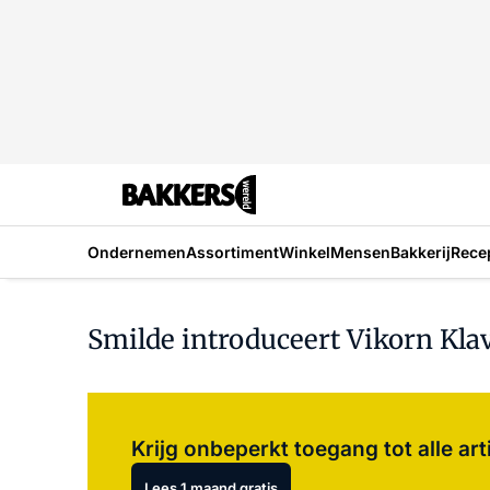
Ondernemen
Assortiment
Winkel
Mensen
Bakkerij
Rece
Smilde introduceert Vikorn Kla
Krijg onbeperkt toegang tot alle art
Lees 1 maand gratis