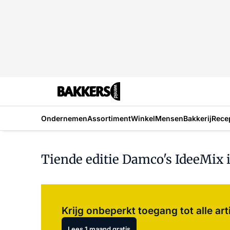
Ondernemen
Assortiment
Winkel
Mensen
Bakkerij
Rece
Tiende editie Damco's IdeeMix i
Krijg onbeperkt toegang tot alle art
Lees 1 maand gratis