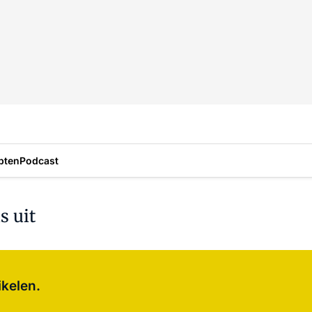
pten
Podcast
s uit
Log in
om dit artikel te lezen.
ikelen.