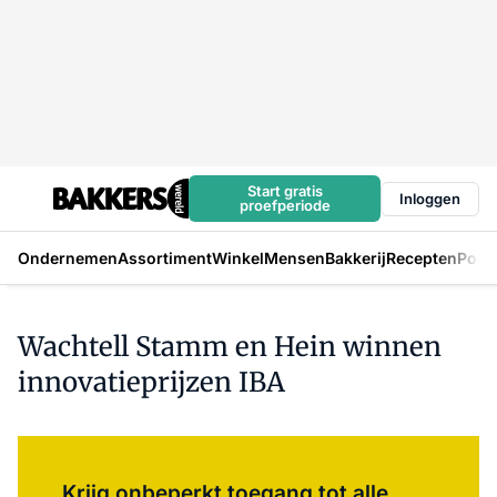
Start gratis
Inloggen
proefperiode
Ondernemen
Assortiment
Winkel
Mensen
Bakkerij
Recepten
Podc
Wachtell Stamm en Hein winnen
innovatieprijzen IBA
Log in
om dit artikel te lezen.
Krijg onbeperkt toegang tot alle