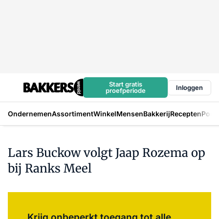
Start gratis
Inloggen
proefperiode
Ondernemen
Assortiment
Winkel
Mensen
Bakkerij
Recepten
Podc
Lars Buckow volgt Jaap Rozema op
bij Ranks Meel
Log in
om dit artikel te lezen.
Krijg onbeperkt toegang tot alle