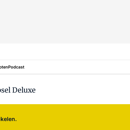
pten
Podcast
psel Deluxe
Log in
om dit artikel te lezen.
ikelen.