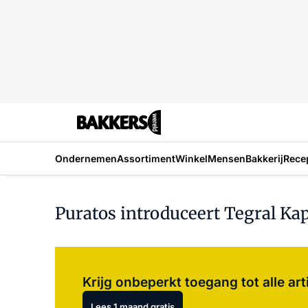
Ondernemen
Assortiment
Winkel
Mensen
Bakkerij
Rece
Puratos introduceert Tegral Ka
Krijg onbeperkt toegang tot alle art
Lees 1 maand gratis