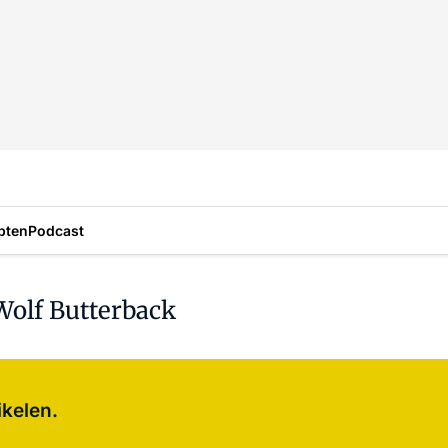
pten
Podcast
Wolf Butterback
Log in
om dit artikel te lezen.
ikelen.