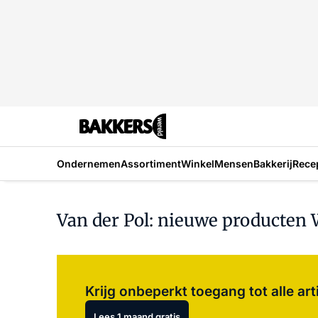
Ondernemen
Assortiment
Winkel
Mensen
Bakkerij
Rece
Van der Pol: nieuwe producten 
Krijg onbeperkt toegang tot alle art
Lees 1 maand gratis