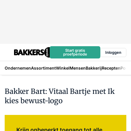
Start gratis
Inloggen
proefperiode
Ondernemen
Assortiment
Winkel
Mensen
Bakkerij
Recepten
Podc
Bakker Bart: Vitaal Bartje met Ik
kies bewust-logo
Log in
om dit artikel te lezen.
Krijg onbeperkt toegang tot alle