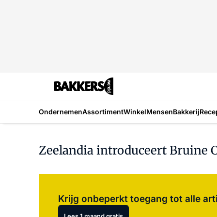
Ondernemen
Assortiment
Winkel
Mensen
Bakkerij
Rece
Zeelandia introduceert Bruine 
Krijg onbeperkt toegang tot alle art
Lees 1 maand gratis