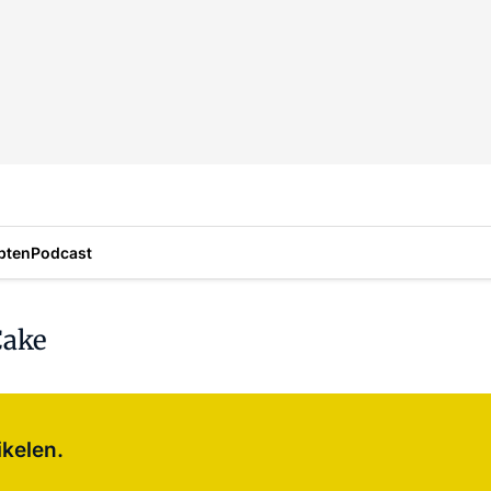
pten
Podcast
Cake
Log in
om dit artikel te lezen.
ikelen.