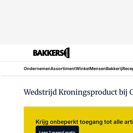
Ondernemen
Assortiment
Winkel
Mensen
Bakkerij
Rece
Wedstrijd Kroningsproduct bij
Krijg onbeperkt toegang tot alle art
Lees 1 maand gratis