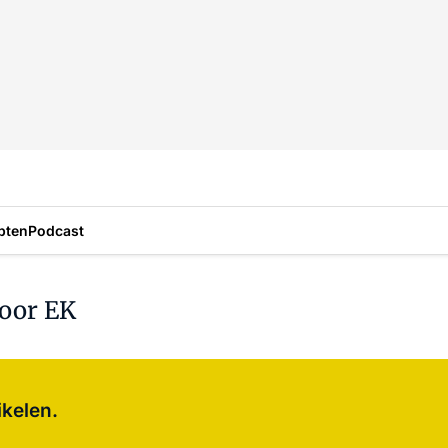
pten
Podcast
voor EK
Log in
om dit artikel te lezen.
ikelen.