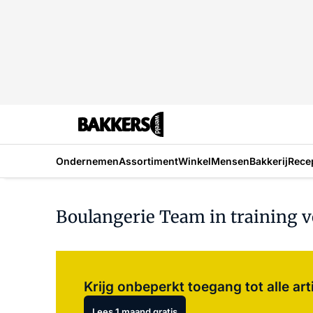
Ondernemen
Assortiment
Winkel
Mensen
Bakkerij
Rece
Boulangerie Team in training 
Krijg onbeperkt toegang tot alle art
Lees 1 maand gratis