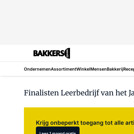
Ondernemen
Assortiment
Winkel
Mensen
Bakkerij
Rece
Finalisten Leerbedrijf van het J
Krijg onbeperkt toegang tot alle art
Lees 1 maand gratis