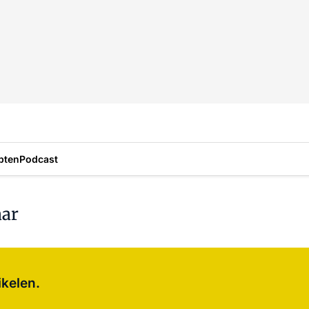
pten
Podcast
aar
Log in
om dit artikel te lezen.
ikelen.