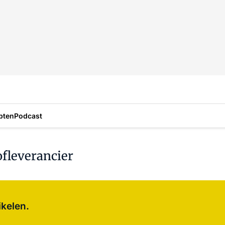
pten
Podcast
fleverancier
Log in
om dit artikel te lezen.
ikelen.