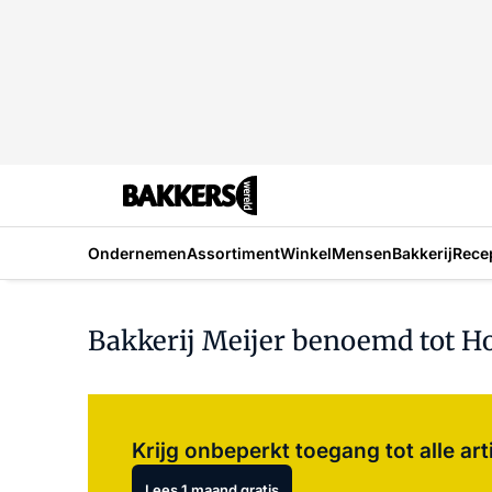
Ondernemen
Assortiment
Winkel
Mensen
Bakkerij
Rece
Bakkerij Meijer benoemd tot Ho
Krijg onbeperkt toegang tot alle art
Lees 1 maand gratis