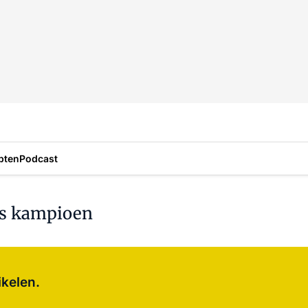
pten
Podcast
es kampioen
Log in
om dit artikel te lezen.
ikelen.