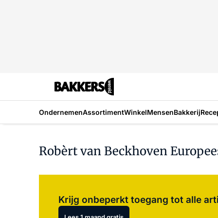
Ondernemen
Assortiment
Winkel
Mensen
Bakkerij
Rece
Robèrt van Beckhoven Europe
Krijg onbeperkt toegang tot alle art
Lees 1 maand gratis