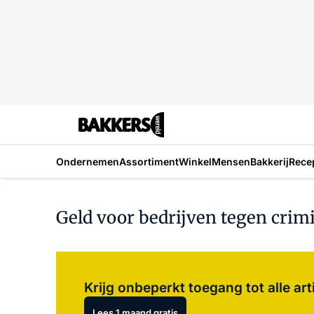
Ondernemen
Assortiment
Winkel
Mensen
Bakkerij
Rece
Geld voor bedrijven tegen crimi
Krijg onbeperkt toegang tot alle art
Lees 1 maand gratis