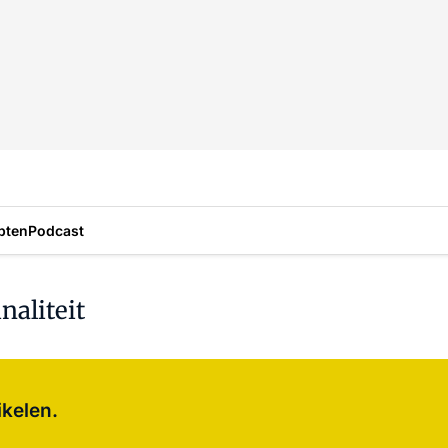
pten
Podcast
naliteit
Log in
om dit artikel te lezen.
ikelen.