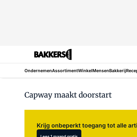
Ondernemen
Assortiment
Winkel
Mensen
Bakkerij
Rece
Capway maakt doorstart
Krijg onbeperkt toegang tot alle art
Lees 1 maand gratis