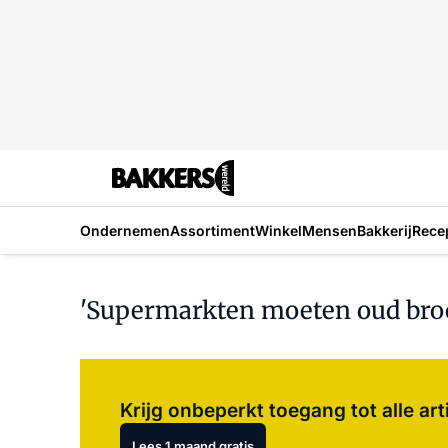
Ondernemen
Assortiment
Winkel
Mensen
Bakkerij
Rece
'Supermarkten moeten oud bro
Krijg onbeperkt toegang tot alle art
Lees 1 maand gratis