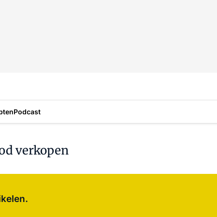
pten
Podcast
od verkopen
Log in
om dit artikel te lezen.
ikelen.