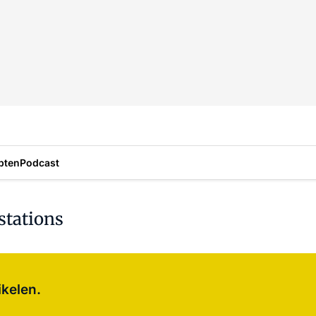
pten
Podcast
stations
Log in
om dit artikel te lezen.
ikelen.