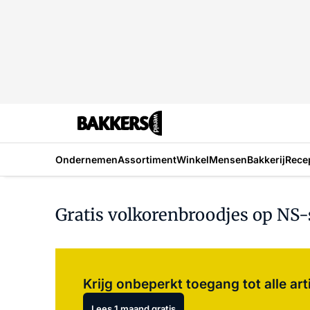
Ondernemen
Assortiment
Winkel
Mensen
Bakkerij
Rece
Gratis volkorenbroodjes op NS-
Krijg onbeperkt toegang tot alle art
Lees 1 maand gratis