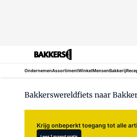
Ondernemen
Assortiment
Winkel
Mensen
Bakkerij
Rece
Bakkerswereldfiets naar Bakke
Krijg onbeperkt toegang tot alle art
Lees 1 maand gratis