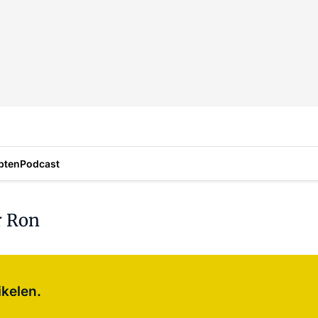
pten
Podcast
r Ron
Log in
om dit artikel te lezen.
ikelen.