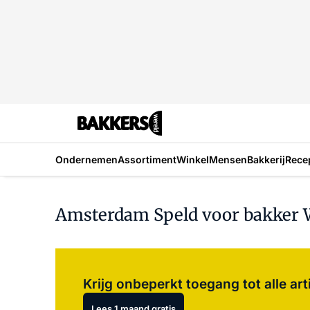
Ondernemen
Assortiment
Winkel
Mensen
Bakkerij
Rece
Amsterdam Speld voor bakker
Krijg onbeperkt toegang tot alle art
Lees 1 maand gratis