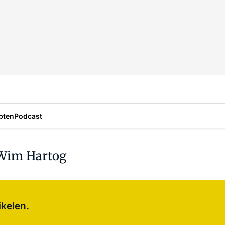
pten
Podcast
 Wim Hartog
Log in
om dit artikel te lezen.
ikelen.