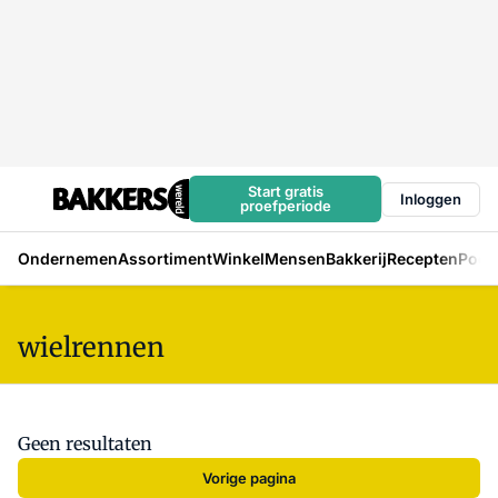
Start gratis
Inloggen
proefperiode
Ondernemen
Assortiment
Winkel
Mensen
Bakkerij
Recepten
Podc
wielrennen
Geen resultaten
Vorige pagina