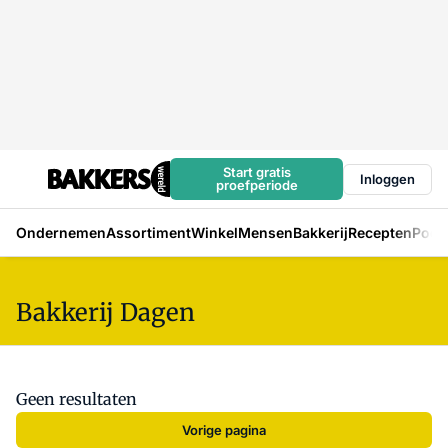
Start gratis
Inloggen
proefperiode
Ondernemen
Assortiment
Winkel
Mensen
Bakkerij
Recepten
Podc
Bakkerij Dagen
Geen resultaten
Vorige pagina