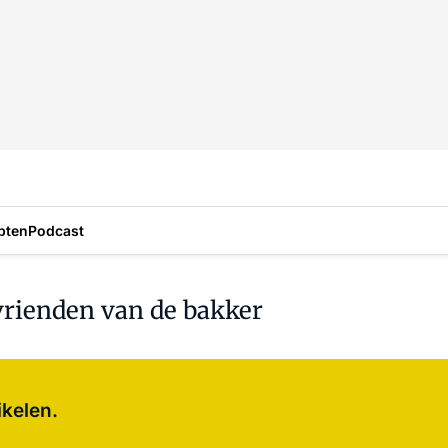
pten
Podcast
vrienden van de bakker
Log in
om dit artikel te lezen.
ikelen.