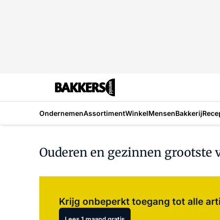
Ondernemen
Assortiment
Winkel
Mensen
Bakkerij
Rece
Ouderen en gezinnen grootste 
Krijg onbeperkt toegang tot alle art
Lees 1 maand gratis