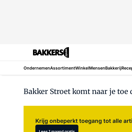
Ondernemen
Assortiment
Winkel
Mensen
Bakkerij
Rece
Bakker Stroet komt naar je toe
Krijg onbeperkt toegang tot alle art
Lees 1 maand gratis