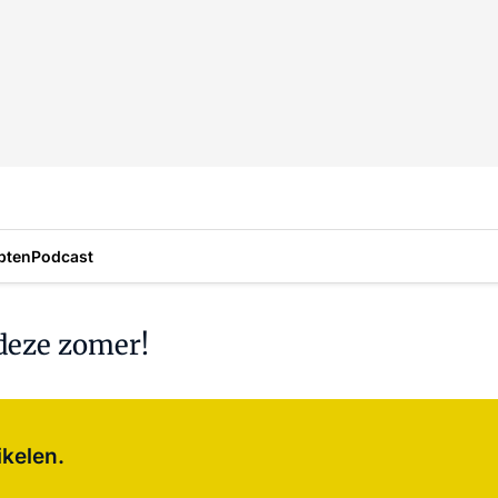
pten
Podcast
 deze zomer!
Log in
om dit artikel te lezen.
ikelen.