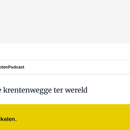
pten
Podcast
e krentenwegge ter wereld
Log in
om dit artikel te lezen.
ikelen.