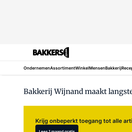
Ondernemen
Assortiment
Winkel
Mensen
Bakkerij
Rece
Bakkerij Wijnand maakt langst
Krijg onbeperkt toegang tot alle art
Lees 1 maand gratis