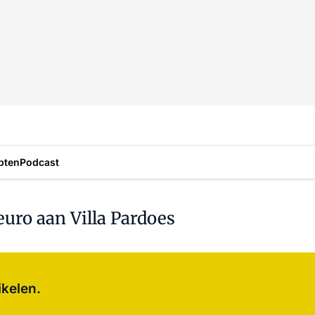
pten
Podcast
uro aan Villa Pardoes
Log in
om dit artikel te lezen.
ikelen.