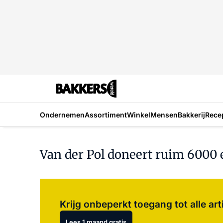
Ondernemen
Assortiment
Winkel
Mensen
Bakkerij
Rece
Van der Pol doneert ruim 6000 e
Krijg onbeperkt toegang tot alle art
Lees 1 maand gratis