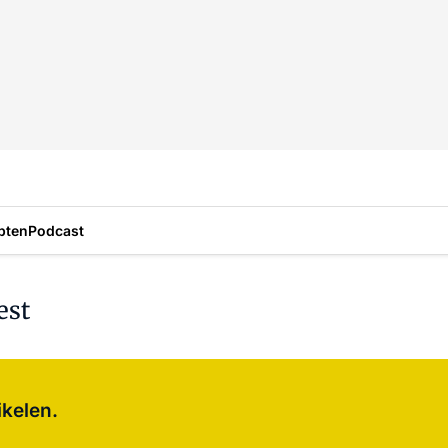
pten
Podcast
est
Log in
om dit artikel te lezen.
ikelen.