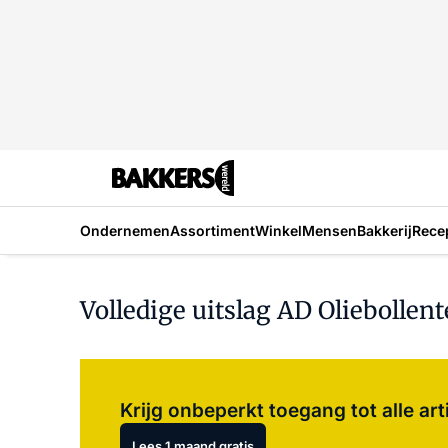
Ondernemen
Assortiment
Winkel
Mensen
Bakkerij
Rece
Volledige uitslag AD Oliebollent
Krijg onbeperkt toegang tot alle art
Lees 1 maand gratis