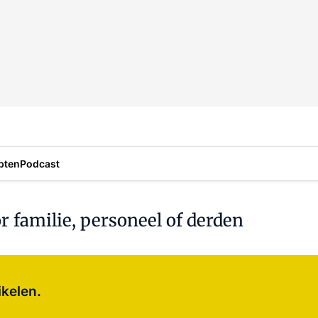
pten
Podcast
 familie, personeel of derden
Log in
om dit artikel te lezen.
ikelen.