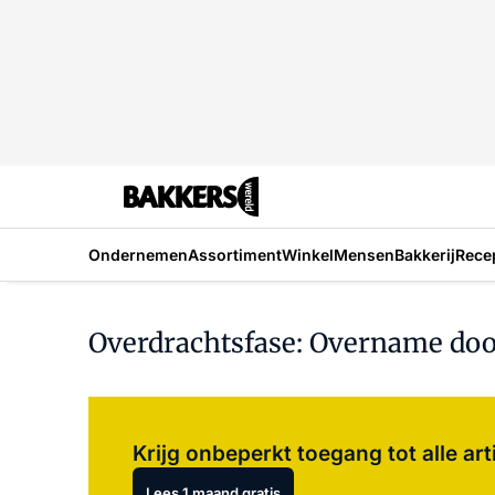
Ondernemen
Assortiment
Winkel
Mensen
Bakkerij
Rece
Overdrachtsfase: Overname door
Krijg onbeperkt toegang tot alle art
Lees 1 maand gratis