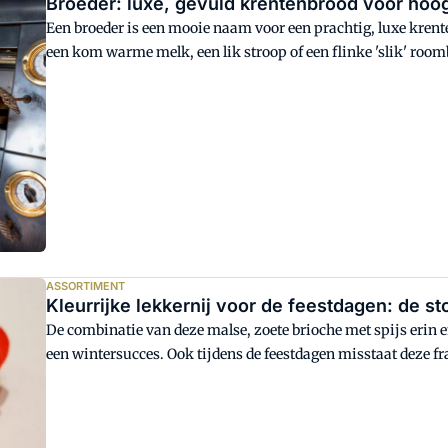
Broeder: luxe, gevuld krentenbrood voor hoog
Een broeder is een mooie naam voor een prachtig, luxe krent
een kom warme melk, een lik stroop of een flinke 'slik' room
gebakken? Corné Boerenfijn van Bakkerij Verba bakt deze nog 
de historie.
ASSORTIMENT
Kleurrijke lekkernij voor de feestdagen: de s
De combinatie van deze malse, zoete brioche met spijs erin e
een wintersucces. Ook tijdens de feestdagen misstaat deze fra