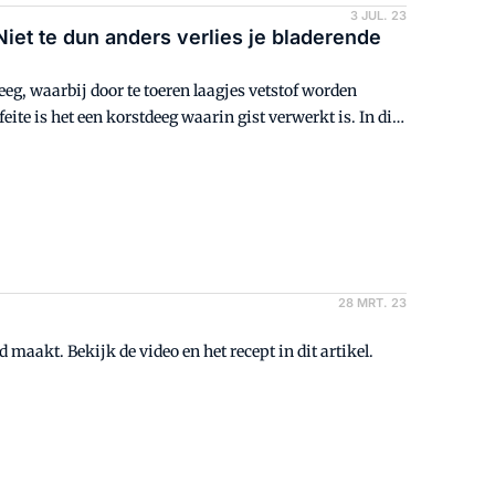
3 JUL. 23
iet te dun anders verlies je bladerende
eeg, waarbij door te toeren laagjes vetstof worden
te is het een korstdeeg waarin gist verwerkt is. In dit
en de werkwijze voor de Roos en de Lely.
28 MRT. 23
maakt. Bekijk de video en het recept in dit artikel.