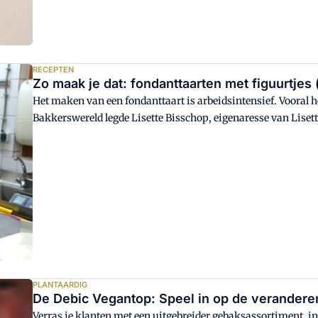
RECEPTEN
Zo maak je dat: fondanttaarten met figuurtjes
Het maken van een fondanttaart is arbeidsintensief. Vooral h
Bakkerswereld legde Lisette Bisschop, eigenaresse van Lisette'
taarten maakt.
PLANTAARDIG
De Debic Vegantop: Speel in op de verandere
Verras je klanten met een uitgebreider gebaksassortiment, in