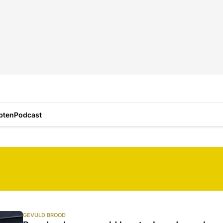
pten
Podcast
GEVULD BROOD