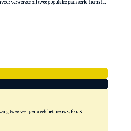
voor verwerkte hij twee populaire patisserie-items in
 Van de laatste maakte hij een lichte en luchtige
de krokante citroencrumble is dit gebakje een frisse
tvang twee keer per week het nieuws, foto &