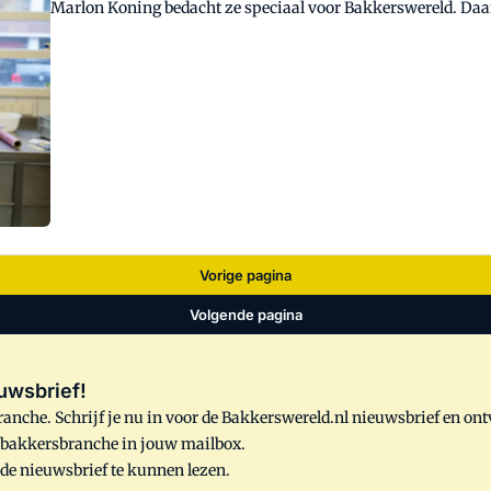
Marlon Koning bedacht ze speciaal voor Bakkerswereld. Daar
één product: de klassieke meringue en de Engelse cheesecake.
mousse-variant. Dankzij het vleugje citroen in de smaak en 
voorjaarsbode.
Vorige pagina
Volgende pagina
uwsbrief!
anche. Schrijf je nu in voor de Bakkerswereld.nl nieuwsbrief en on
e bakkersbranche in jouw mailbox.
 de nieuwsbrief te kunnen lezen.