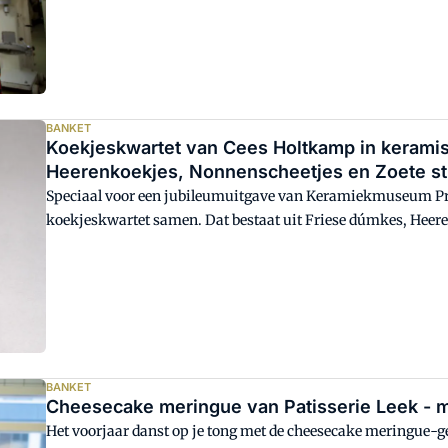
BANKET
Koekjeskwartet van Cees Holtkamp in keramis
Heerenkoekjes, Nonnenscheetjes en Zoete st
Speciaal voor een jubileumuitgave van Keramiekmuseum Pri
koekjeskwartet samen. Dat bestaat uit Friese dúmkes, Heeren
'vergeten groenten' in de bakkerij.
BANKET
Cheesecake meringue van Patisserie Leek - 
Het voorjaar danst op je tong met de cheesecake meringue-ge