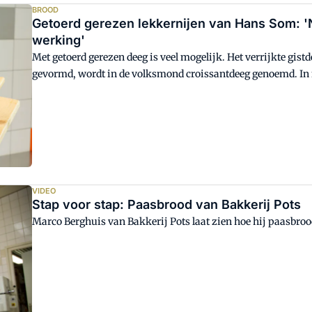
BROOD
Getoerd gerezen lekkernijen van Hans Som: 'N
werking'
Met getoerd gerezen deeg is veel mogelijk. Het verrijkte gistd
gevormd, wordt in de volksmond croissantdeeg genoemd. In fei
artikel geeft meesterbakker Hans Som uitleg over receptuur 
VIDEO
Stap voor stap: Paasbrood van Bakkerij Pots
Marco Berghuis van Bakkerij Pots laat zien hoe hij paasbrood 