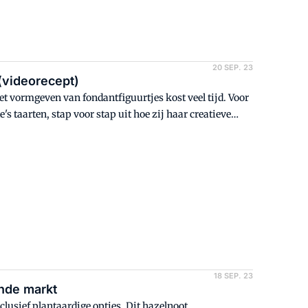
20 SEP. 23
 (videorecept)
et vormgeven van fondantfiguurtjes kost veel tijd. Voor
s taarten, stap voor stap uit hoe zij haar creatieve
18 SEP. 23
nde markt
clusief plantaardige opties. Dit hazelnoot