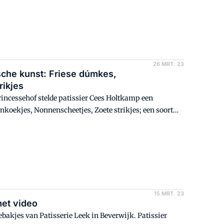
26 MRT. 23
che kunst: Friese dúmkes,
rikjes
ncessehof stelde patissier Cees Holtkamp een
koekjes, Nonnenscheetjes, Zoete strikjes; een soort
15 MRT. 23
met video
bakjes van Patisserie Leek in Beverwijk. Patissier