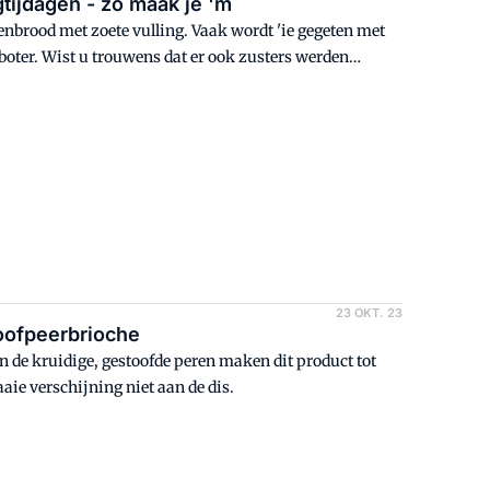
tijdagen - zo maak je 'm
enbrood met zoete vulling. Vaak wordt 'ie gegeten met
boter. Wist u trouwens dat er ook zusters werden
altijd populaire lekkernij, Antje Scheper tekent voor
23 OKT. 23
toofpeerbrioche
n de kruidige, gestoofde peren maken dit product tot
aie verschijning niet aan de dis.