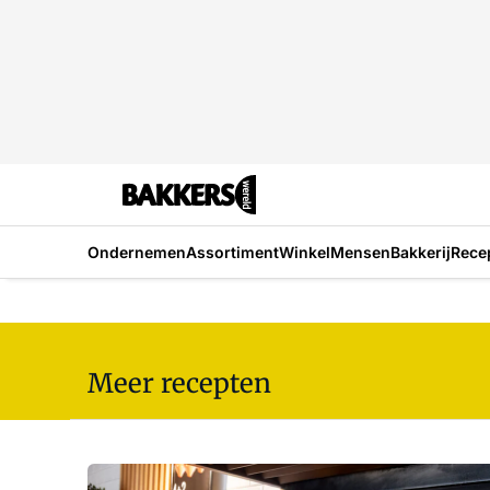
Ondernemen
Assortiment
Winkel
Mensen
Bakkerij
Rece
Meer recepten