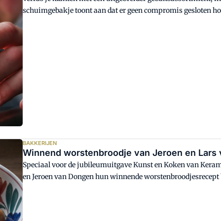
schuimgebakje toont aan dat er geen compromis gesloten ho
kan net zo smaakvol zijn.
BAKKERIJEN
Winnend worstenbroodje van Jeroen en Lars 
Speciaal voor de jubileumuitgave Kunst en Koken van Kera
en Jeroen van Dongen hun winnende worstenbroodjesrecept b
prijs te geven.